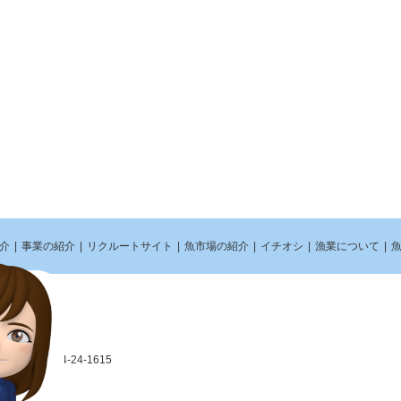
介
|
事業の紹介
|
リクルートサイト
|
魚市場の紹介
|
イチオシ
|
漁業について
|
FAX：0894-24-1615