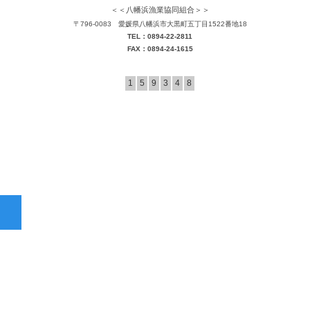
＜＜八幡浜漁業協同組合＞＞
〒796-0083 愛媛県八幡浜市大黒町五丁目1522番地18
TEL：0894-22-2811
FAX：0894-24-1615
1
5
9
3
4
8