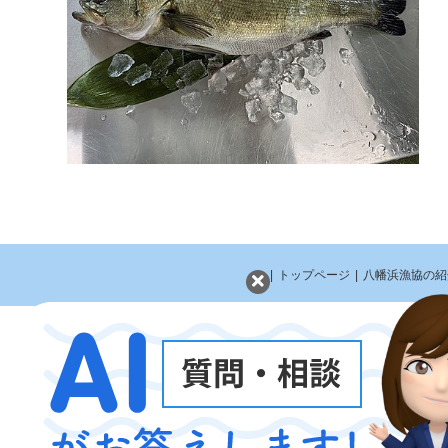
|
トップページ
|
八幡浜漁協の紹
〒796-0083 愛媛県八幡浜市大黒町五丁目1522番地18 TEL：0894-22-2811 
Copyright©
八幡浜漁業協同組合公式WEBサイト
All Rights Reserved.