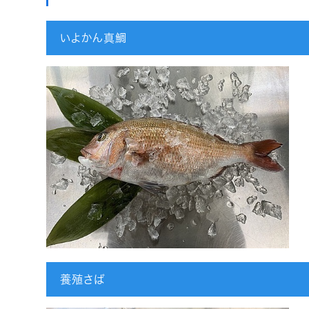
いよかん真鯛
養殖さば